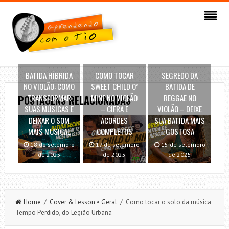
BATIDA HÍBRIDA
COMO TOCAR
SEGREDO DA
NO VIOLÃO: COMO
SWEET CHILD O’
BATIDA DE
TRANSFORMAR
MINE NO VIOLÃO
REGGAE NO
POSTAGENS RELACIONADAS
SUAS MÚSICAS E
– CIFRA E
VIOLÃO – DEIXE
DEIXAR O SOM
ACORDES
SUA BATIDA MAIS
MAIS MUSICAL
COMPLETOS
GOSTOSA
18 de setembro
17 de setembro
15 de setembro
de 2025
de 2025
de 2025
Home
/
Cover & Lesson
•
Geral
/ Como tocar o solo da música
Tempo Perdido, do Legião Urbana