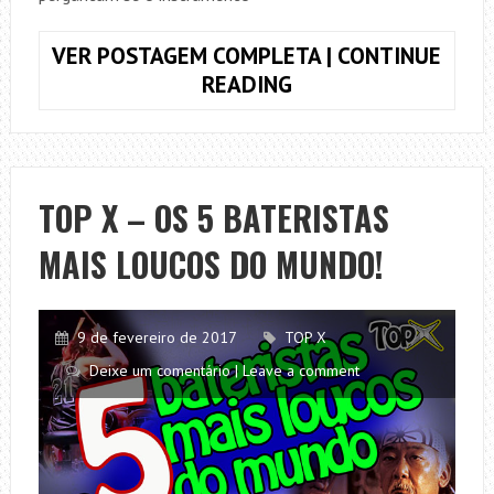
VER POSTAGEM COMPLETA | CONTINUE
TOP
READING
X
–
AS
5
TOP X – OS 5 BATERISTAS
DESTRUIÇÕES
MAIS LOUCOS DO MUNDO!
MAIS
MARCANTES
DA
MÚSICA!
9 de fevereiro de 2017
TOP X
Deixe um comentário | Leave a comment