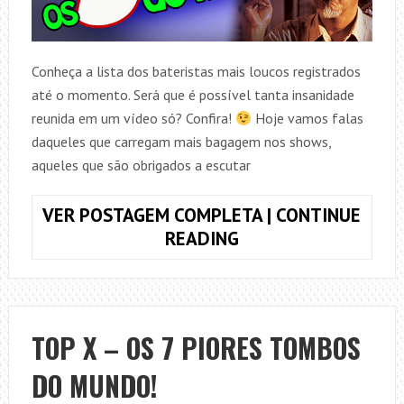
Conheça a lista dos bateristas mais loucos registrados
até o momento. Será que é possível tanta insanidade
reunida em um vídeo só? Confira!
Hoje vamos falas
daqueles que carregam mais bagagem nos shows,
aqueles que são obrigados a escutar
VER POSTAGEM COMPLETA | CONTINUE
TOP
READING
X
–
OS
5
TOP X – OS 7 PIORES TOMBOS
BATERISTAS
DO MUNDO!
MAIS
LOUCOS