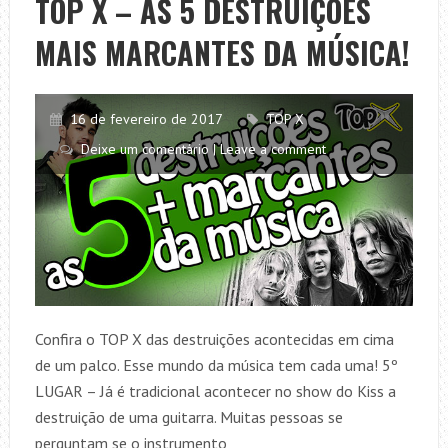
TOP X – AS 5 DESTRUIÇÕES
VOCÊ
MAIS MARCANTES DA MÚSICA!
ASSISTIR
NA
QUARENTENA
16 de fevereiro de 2017
TOP X
Deixe um comentário | Leave a comment
Confira o TOP X das destruições acontecidas em cima
de um palco. Esse mundo da música tem cada uma! 5º
LUGAR – Já é tradicional acontecer no show do Kiss a
destruição de uma guitarra. Muitas pessoas se
perguntam se o instrumento