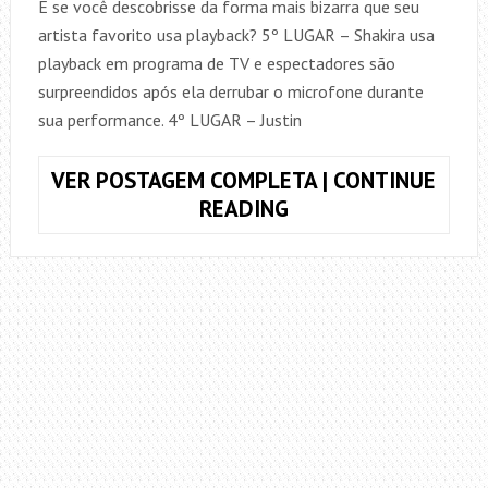
E se você descobrisse da forma mais bizarra que seu
artista favorito usa playback? 5º LUGAR – Shakira usa
playback em programa de TV e espectadores são
surpreendidos após ela derrubar o microfone durante
sua performance. 4º LUGAR – Justin
VER POSTAGEM COMPLETA | CONTINUE
TOP
READING
X
–
OS
5
PLAYBACKS
MAIS
FALSOS
DO
MUNDO!