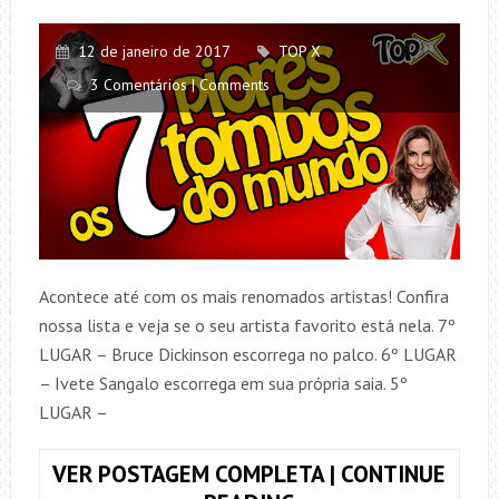
DO
MUNDO!
12 de janeiro de 2017
TOP X
3 Comentários | Comments
Acontece até com os mais renomados artistas! Confira
nossa lista e veja se o seu artista favorito está nela. 7º
LUGAR – Bruce Dickinson escorrega no palco. 6º LUGAR
– Ivete Sangalo escorrega em sua própria saia. 5º
LUGAR –
VER POSTAGEM COMPLETA | CONTINUE