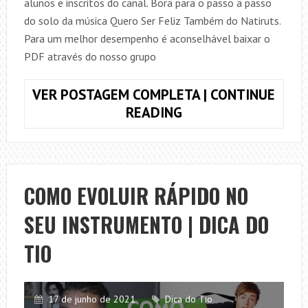
alunos e inscritos do canal. Bora para o passo a passo
do solo da música Quero Ser Feliz Também do Natiruts.
Para um melhor desempenho é aconselhável baixar o
PDF através do nosso grupo
VER POSTAGEM COMPLETA | CONTINUE
#12
READING
–
COMO
TOCAR
O
COMO EVOLUIR RÁPIDO NO
SOLO
SEU INSTRUMENTO | DICA DO
DA
MÚSICA
TIO
QUERO
SER
FELIZ
17 de junho de 2021
Dica do Tio