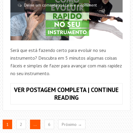
TAMBÉM,
Deixe um comentário | Leave a comment
NATIRUTS
+
TABLATURA
|
SOLOS
FÁCEIS
Será que está fazendo certo para evoluir no seu
instrumento? Descubra em 5 minutos algumas coisas
fáceis e simples de fazer para avançar com mais rapidez
no seu instrumento.
VER POSTAGEM COMPLETA | CONTINUE
COMO
READING
EVOLUIR
RÁPIDO
NO
1
2
…
6
Próximo →
SEU