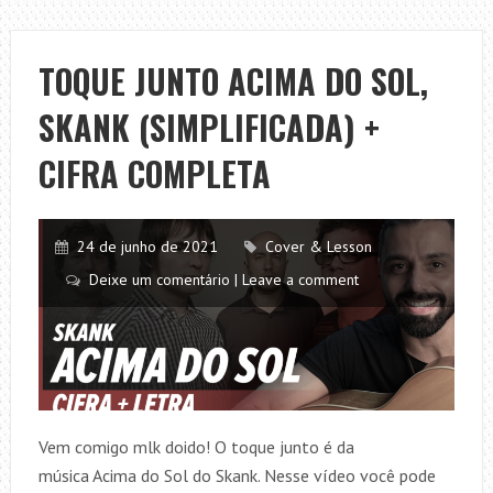
TOCANDO
EM
FRENTE,
TOQUE JUNTO ACIMA DO SOL,
RENATO
SKANK (SIMPLIFICADA) +
TEIXEIRA
E
CIFRA COMPLETA
ALMIR
SATER
(SIMPLIFICADA)
24 de junho de 2021
Cover & Lesson
+
Deixe um comentário | Leave a comment
CIFRA
COMPLETA
Vem comigo mlk doido! O toque junto é da
música Acima do Sol do Skank. Nesse vídeo você pode