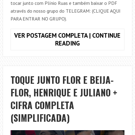
tocar junto com Plínio Ruas e também baixar o PDF
através do nosso grupo do TELEGRAM: (CLIQUE AQUI
PARA ENTRAR NO GRUPO).
VER POSTAGEM COMPLETA | CONTINUE
TOQUE
READING
JUNTO
ACIMA
DO
SOL,
TOQUE JUNTO FLOR E BEIJA-
SKANK
FLOR, HENRIQUE E JULIANO +
(SIMPLIFICADA)
+
CIFRA COMPLETA
CIFRA
COMPLETA
(SIMPLIFICADA)