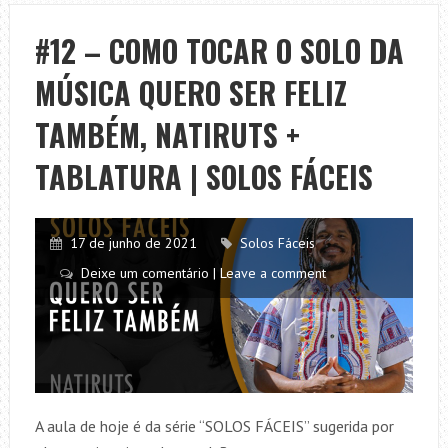
E
BEIJA-
#12 – COMO TOCAR O SOLO DA
FLOR,
MÚSICA QUERO SER FELIZ
HENRIQUE
E
TAMBÉM, NATIRUTS +
JULIANO
+
TABLATURA | SOLOS FÁCEIS
CIFRA
COMPLETA
(SIMPLIFICADA)
17 de junho de 2021
Solos Fáceis
Deixe um comentário | Leave a comment
A aula de hoje é da série “SOLOS FÁCEIS” sugerida por