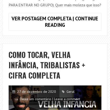
PARA ENTRAR NO GRUPO). Quer mais moleza que isso?
VER POSTAGEM COMPLETA | CONTINUE
COMO
READING
TOCAR,
VIDA
VAZIA,
BRUNO
COMO TOCAR, VELHA
E
INFÂNCIA, TRIBALISTAS +
MARRONE
+
CIFRA COMPLETA
CIFRA
COMPLETA
27 de dezembro de 2020
Geral
Deixe um comentário | Leave a comment