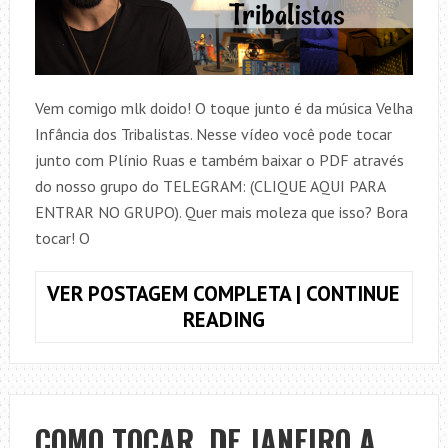
Vem comigo mlk doido! O toque junto é da música Velha
Infância dos Tribalistas. Nesse vídeo você pode tocar
junto com Plínio Ruas e também baixar o PDF através
do nosso grupo do TELEGRAM: (CLIQUE AQUI PARA
ENTRAR NO GRUPO). Quer mais moleza que isso? Bora
tocar! O
VER POSTAGEM COMPLETA | CONTINUE
COMO
READING
TOCAR,
VELHA
INFÂNCIA,
TRIBALISTAS
COMO TOCAR, DE JANEIRO A