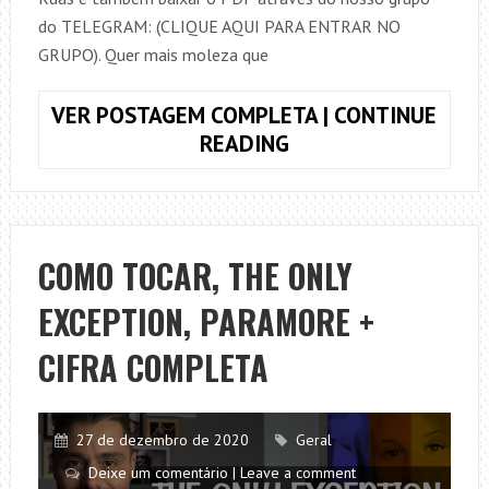
do TELEGRAM: (CLIQUE AQUI PARA ENTRAR NO
GRUPO). Quer mais moleza que
VER POSTAGEM COMPLETA | CONTINUE
COMO
READING
TOCAR,
DE
JANEIRO
A
COMO TOCAR, THE ONLY
JANEIRO,
EXCEPTION, PARAMORE +
ROBERTA
CAMPOS
CIFRA COMPLETA
E
NANDO
REIS
27 de dezembro de 2020
Geral
+
Deixe um comentário | Leave a comment
CIFRA