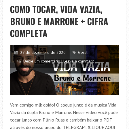
RAMALHO
COMO TOCAR, VIDA VAZIA,
E
BRUNO E MARRONE + CIFRA
CHITÃOZINHO
E
COMPLETA
XORORÓ
+
CIFRA
27 de dezembro de 2020
Geral
COMPLETA
Deixe um comentário | Leave a comment
Vem comigo mlk doido! O toque junto é da música Vida
Vazia da dupla Bruno e Marrone. Nesse vídeo você pode
tocar junto com Plínio Ruas e também baixar o PDF
através do nosso grupo do TELEGRAM: (CLIQUE AQUI