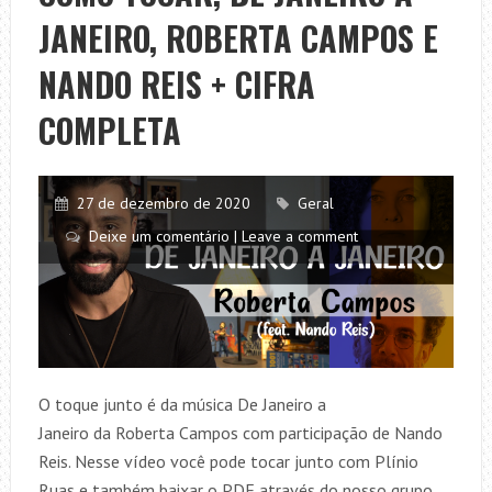
+
JANEIRO, ROBERTA CAMPOS E
CIFRA
COMPLETA
NANDO REIS + CIFRA
COMPLETA
27 de dezembro de 2020
Geral
Deixe um comentário | Leave a comment
O toque junto é da música De Janeiro a
Janeiro da Roberta Campos com participação de Nando
Reis. Nesse vídeo você pode tocar junto com Plínio
Ruas e também baixar o PDF através do nosso grupo