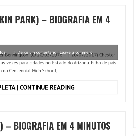
BIOGRAFIA
EM
KIN PARK) – BIOGRAFIA EM 4
4
MINUTOS
tos
Deixe um comentário | Leave a comment
ster Bennington! (✪ 20/03/1976 – † 20/07/2017) Chester
 vezes para cidades no Estado do Arizona. Filho de pais
o na Centennial High School,
CHESTER
LETA | CONTINUE READING
BENNINGTON
(LINKIN
PARK)
–
) – BIOGRAFIA EM 4 MINUTOS
BIOGRAFIA
EM