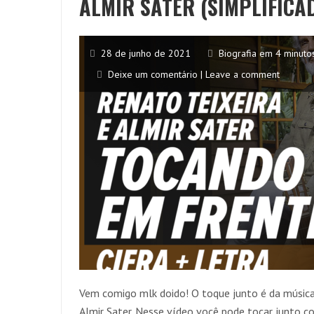
ALMIR SATER (SIMPLIFICA
28 de junho de 2021
Biografia em 4 minuto
Deixe um comentário | Leave a comment
Vem comigo mlk doido! O toque junto é da músic
Almir Sater. Nesse vídeo você pode tocar junto 