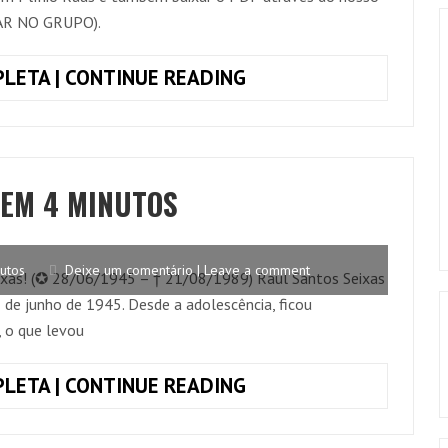
AR NO GRUPO).
TOQUE
LETA | CONTINUE READING
JUNTO
TOCANDO
EM
FRENTE,
 EM 4 MINUTOS
RENATO
TEIXEIRA
E
utos
Deixe um comentário | Leave a comment
Seixas! (✪ 28/06/1945 – † 21/08/1989) Raul Santos Seixas
ALMIR
 de junho de 1945. Desde a adolescência, ficou
SATER
 o que levou
(SIMPLIFICADA)
+
RAUL
LETA | CONTINUE READING
CIFRA
SEIXAS
COMPLETA
–