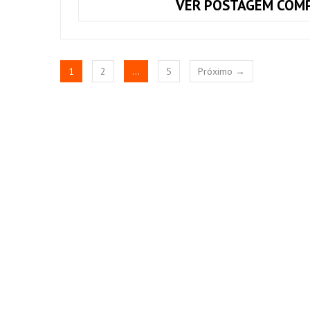
VER POSTAGEM COMP
1
2
…
5
Próximo →