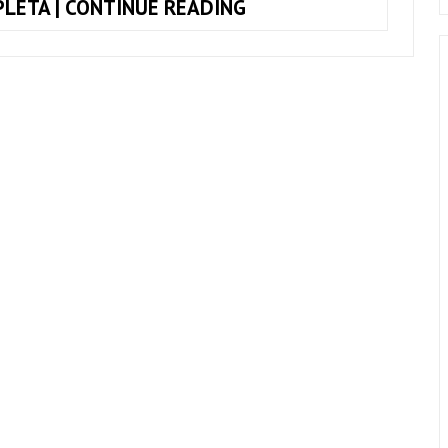
DAVID
LETA | CONTINUE READING
BOWIE
–
BIOGRAFIA
EM
4
MINUTOS