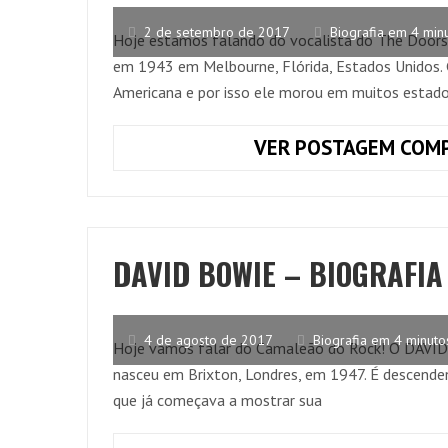
2 de setembro de 2017
Biografia em 4 min
Hoje estamos falando do vocalista do The Doors
em 1943 em Melbourne, Flórida, Estados Unidos. G
Americana e por isso ele morou em muitos estad
VER POSTAGEM COMP
DAVID BOWIE – BIOGRAFIA
4 de agosto de 2017
Biografia em 4 minuto
Hoje vamos falar do Camaleão do Rock! O DAVI
nasceu em Brixton, Londres, em 1947. É descendent
que já começava a mostrar sua