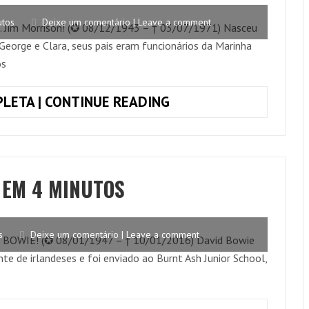
4
utos
Deixe um comentário | Leave a comment
. Jim Morrison! (✪ 08/12/1943 – † 03/07/1971) Nasceu
MINUTOS
eorge e Clara, seus pais eram funcionários da Marinha
os
JIM
LETA | CONTINUE READING
MORRISON
(THE
DOORS)
–
 EM 4 MINUTOS
BIOGRAFIA
EM
4
s
Deixe um comentário | Leave a comment
D BOWIE! (✪ 08/01/1947 – † 10/01/2016) David Bowie
MINUTOS
e de irlandeses e foi enviado ao Burnt Ash Junior School,