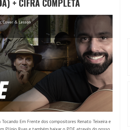
DA) + CIFRA COMPLETA
s
,
Cover & Lesson
a Tocando Em Frente dos compositores Renato Teixeira e
com Plínio Ruas e também baixar o PDF através do nosso