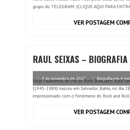
grupo do TELEGRAM: (CLIQUE AQUI PARA ENTR
VER POSTAGEM COMP
RAUL SEIXAS – BIOGRAFIA
4 de novembro de 2017
Biografia em 4 min
Hoje falaremos do Pai do Rock Brasileiro. Raul 
(1945-1989) nasceu em Salvador, Bahia, no dia 28
impressionado com o fenômeno do Rock and Roll,
VER POSTAGEM COMP