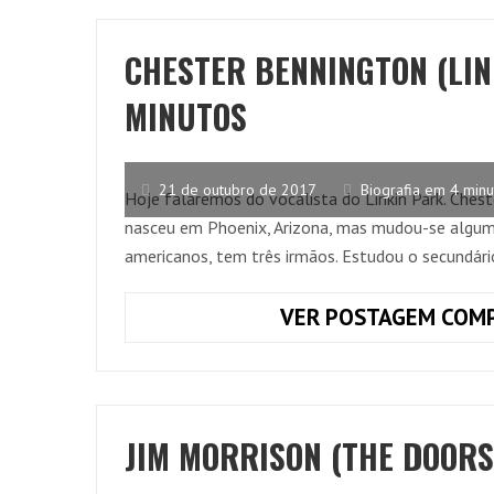
CHESTER BENNINGTON (LIN
MINUTOS
21 de outubro de 2017
Biografia em 4 minu
Hoje falaremos do vocalista do Linkin Park. Che
nasceu em Phoenix, Arizona, mas mudou-se algumas
americanos, tem três irmãos. Estudou o secundári
VER POSTAGEM COMP
JIM MORRISON (THE DOORS