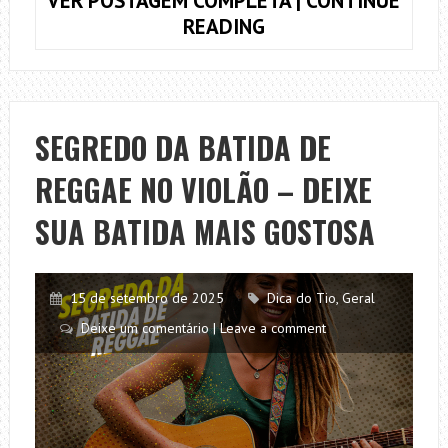
VER POSTAGEM COMPLETA | CONTINUE
COMO
READING
TOCAR
SWEET
CHILD
O’
SEGREDO DA BATIDA DE
MINE
REGGAE NO VIOLÃO – DEIXE
NO
VIOLÃO
SUA BATIDA MAIS GOSTOSA
–
CIFRA
E
15 de setembro de 2025
Dica do Tio
,
Geral
ACORDES
Deixe um comentário | Leave a comment
COMPLETOS