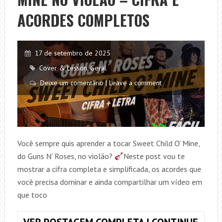
MÚSICAS
ACORDES COMPLETOS
E
DEIXAR
O
17 de setembro de 2025
SOM
Cover & Lesson
,
Geral
MAIS
Deixe um comentário | Leave a comment
MUSICAL
Você sempre quis aprender a tocar Sweet Child O’ Mine,
do Guns N’ Roses, no violão?
Neste post vou te
mostrar a cifra completa e simplificada, os acordes que
você precisa dominar e ainda compartilhar um vídeo em
que toco