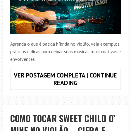
Aprenda o que é batida híbrida no violão, veja exemplos
práticos e dicas para deixar suas músicas mais criativas e
envolventes.
VER POSTAGEM COMPLETA | CONTINUE
BATIDA
READING
HÍBRIDA
NO
VIOLÃO:
COMO
COMO TOCAR SWEET CHILD O’
TRANSFORMAR
MINE NO VIOLÃO – CIFRA E
SUAS