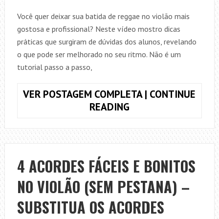
Você quer deixar sua batida de reggae no violão mais
gostosa e profissional? Neste vídeo mostro dicas
práticas que surgiram de dúvidas dos alunos, revelando
o que pode ser melhorado no seu ritmo. Não é um
tutorial passo a passo,
VER POSTAGEM COMPLETA | CONTINUE
SEGREDO
READING
DA
BATIDA
DE
REGGAE
4 ACORDES FÁCEIS E BONITOS
NO
NO VIOLÃO (SEM PESTANA) –
VIOLÃO
–
SUBSTITUA OS ACORDES
DEIXE