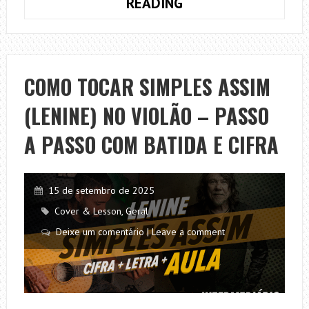
4
READING
ACORDES
FÁCEIS
E
BONITOS
COMO TOCAR SIMPLES ASSIM
NO
(LENINE) NO VIOLÃO – PASSO
VIOLÃO
(SEM
A PASSO COM BATIDA E CIFRA
PESTANA)
–
SUBSTITUA
15 de setembro de 2025
OS
Cover & Lesson
,
Geral
ACORDES
Deixe um comentário | Leave a comment
TRADICIONAIS