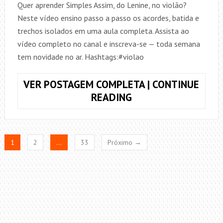
Quer aprender Simples Assim, do Lenine, no violão?
Neste vídeo ensino passo a passo os acordes, batida e
trechos isolados em uma aula completa. Assista ao
vídeo completo no canal e inscreva-se — toda semana
tem novidade no ar. Hashtags:#violao
VER POSTAGEM COMPLETA | CONTINUE
COMO
READING
TOCAR
SIMPLES
ASSIM
1
2
…
33
Próximo →
(LENINE)
NO
VIOLÃO
–
PASSO
A