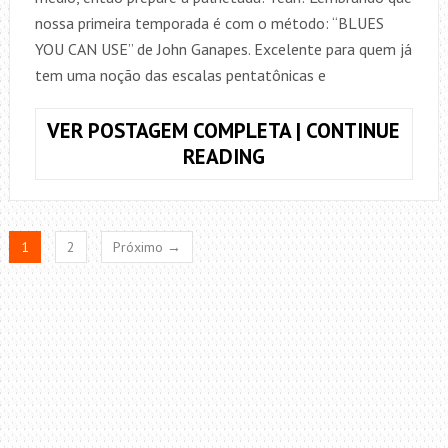
nossa primeira temporada é com o método: “BLUES
YOU CAN USE” de John Ganapes. Excelente para quem já
tem uma noção das escalas pentatônicas e
VER POSTAGEM COMPLETA | CONTINUE
BLUES
READING
YOU
CAN
USE
1
2
Próximo →
–
#06
DELTA
MOOD