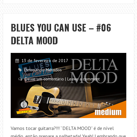
–
AS
5
BLUES YOU CAN USE – #06
DESTRUIÇÕES
DELTA MOOD
MAIS
MARCANTES
DA
MÚSICA!
13 de fevereiro de 2017
Detonando Métodos
Deixe um comentário | Leave a comment
Vamos tocar guitarra?!!! “DELTA MOOD” é de nível
médio, então prepare a palhetada! Yeah! Lembrando que