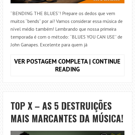
“BENDING THE BLUES”! Prepare os dedos que vem
muitos “bends” por aí! Vamos considerar essa música de
nível médio também! Lembrando que nossa primeira
temporada é com o método: “BLUES YOU CAN USE” de
John Ganapes. Excelente para quem já
VER POSTAGEM COMPLETA | CONTINUE
BLUES
READING
YOU
CAN
USE
–
TOP X – AS 5 DESTRUIÇÕES
#07
MAIS MARCANTES DA MÚSICA!
BENDING
THE
BLUES