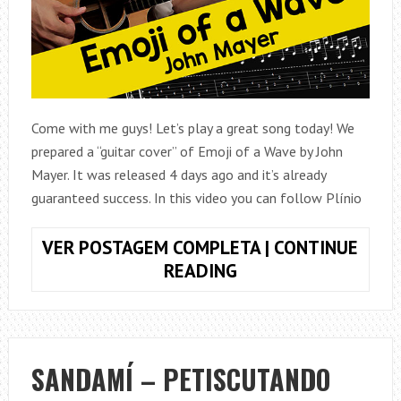
Come with me guys! Let’s play a great song today! We
prepared a “guitar cover” of Emoji of a Wave by John
Mayer. It was released 4 days ago and it’s already
guaranteed success. In this video you can follow Plínio
VER POSTAGEM COMPLETA | CONTINUE
GUITAR
READING
COVER
–
EMOJI
OF
SANDAMÍ – PETISCUTANDO
A