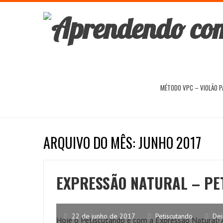
MÉTODO VPC – VIOLÃO 
ARQUIVO DO MÊS: JUNHO 2017
EXPRESSÃO NATURAL – PE
22 de junho de 2017
Petiscutando
Dei
Hoje o Petiscutando é com a Expressão Natural! A