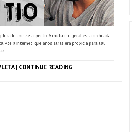
plorados nesse aspecto. A mídia em geral está recheada
. Até a internet, que anos atrás era propícia para tal
las
COMO
LETA | CONTINUE READING
GANHAR
DINHEIRO
COM
SUA
MÚSICA
–
DICA
DO