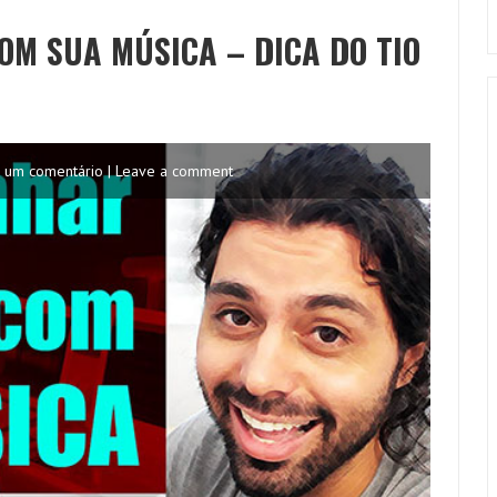
EM
OM SUA MÚSICA – DICA DO TIO
4
MINUTOS
 um comentário | Leave a comment