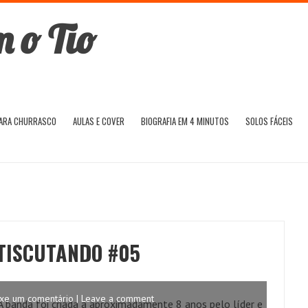
PARA CHURRASCO
AULAS E COVER
BIOGRAFIA EM 4 MINUTOS
SOLOS FÁCEIS
TISCUTANDO #05
xe um comentário | Leave a comment
 banda foi criada a aproximadamente 8 anos pelo líder e