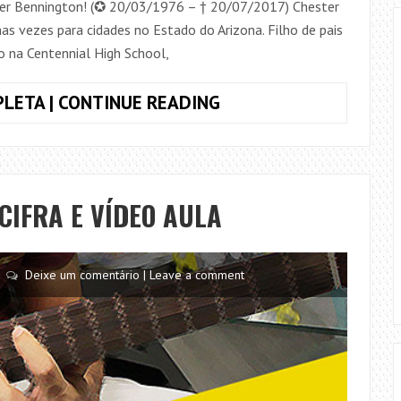
ster Bennington! (✪ 20/03/1976 – † 20/07/2017) Chester
 vezes para cidades no Estado do Arizona. Filho de pais
o na Centennial High School,
CHESTER
LETA | CONTINUE READING
BENNINGTON
(LINKIN
PARK)
–
CIFRA E VÍDEO AULA
BIOGRAFIA
EM
4
Deixe um comentário | Leave a comment
MINUTOS