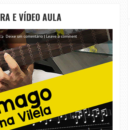
–
CIFRA
FRA E VÍDEO AULA
E
VÍDEO
AULA
Deixe um comentário | Leave a comment