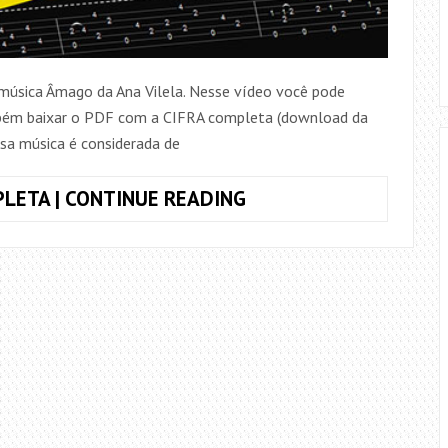
música Âmago da Ana Vilela. Nesse vídeo você pode
bém baixar o PDF com a CIFRA completa (download da
ssa música é considerada de
ANA
LETA | CONTINUE READING
VILELA
–
ÂMAGO
–
CIFRA
E
VÍDEO
AULA