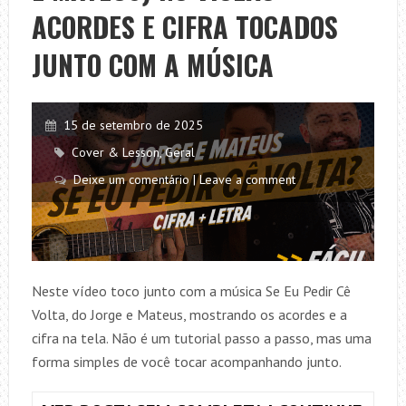
PASSO
ACORDES E CIFRA TOCADOS
A
PASSO
JUNTO COM A MÚSICA
+
CIFRA
15 de setembro de 2025
Cover & Lesson
,
Geral
Deixe um comentário | Leave a comment
Neste vídeo toco junto com a música Se Eu Pedir Cê
Volta, do Jorge e Mateus, mostrando os acordes e a
cifra na tela. Não é um tutorial passo a passo, mas uma
forma simples de você tocar acompanhando junto.