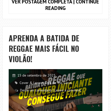
VER POSTAGEM COMPLETA | CONTINUE
SE
READING
EU
PEDIR
CÊ
VOLTA
APRENDA A BATIDA DE
(JORGE
REGGAE MAIS FÁCIL NO
E
MATEUS)
VIOLÃO!
NO
VIOLÃO
–
15 de setembro de 2025
ACORDES
Cover & Lesson
,
Dica do Tio
,
Geral
E
Deixe um comentário | Leave a comment
CIFRA
TOCADOS
JUNTO
COM