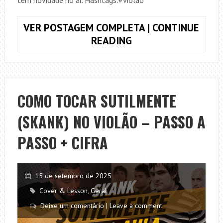
VER POSTAGEM COMPLETA | CONTINUE
COMO
READING
TOCAR
SIMPLES
ASSIM
(LENINE)
COMO TOCAR SUTILMENTE
NO
(SKANK) NO VIOLÃO – PASSO A
VIOLÃO
–
PASSO + CIFRA
PASSO
A
PASSO
15 de setembro de 2025
COM
Cover & Lesson
,
Geral
BATIDA
Deixe um comentário | Leave a comment
E
CIFRA