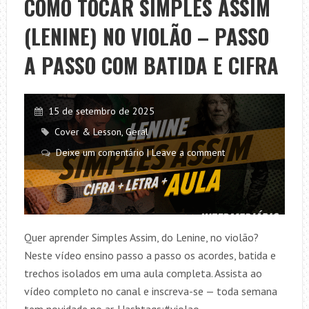
COMO TOCAR SIMPLES ASSIM
MINE
(LENINE) NO VIOLÃO – PASSO
NO
VIOLÃO
A PASSO COM BATIDA E CIFRA
–
CIFRA
E
15 de setembro de 2025
ACORDES
Cover & Lesson
,
Geral
COMPLETOS
Deixe um comentário | Leave a comment
Quer aprender Simples Assim, do Lenine, no violão?
Neste vídeo ensino passo a passo os acordes, batida e
trechos isolados em uma aula completa. Assista ao
vídeo completo no canal e inscreva-se — toda semana
tem novidade no ar. Hashtags:#violao