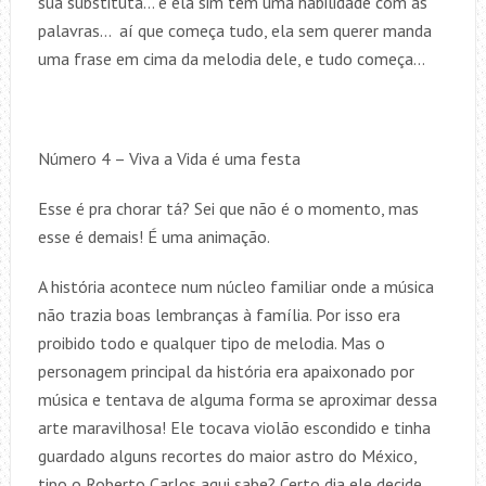
sua substituta… e ela sim tem uma habilidade com as
palavras… aí que começa tudo, ela sem querer manda
uma frase em cima da melodia dele, e tudo começa…
Número 4 – Viva a Vida é uma festa
Esse é pra chorar tá? Sei que não é o momento, mas
esse é demais! É uma animação.
A história acontece num núcleo familiar onde a música
não trazia boas lembranças à família. Por isso era
proibido todo e qualquer tipo de melodia. Mas o
personagem principal da história era apaixonado por
música e tentava de alguma forma se aproximar dessa
arte maravilhosa! Ele tocava violão escondido e tinha
guardado alguns recortes do maior astro do México,
tipo o Roberto Carlos aqui sabe? Certo dia ele decide