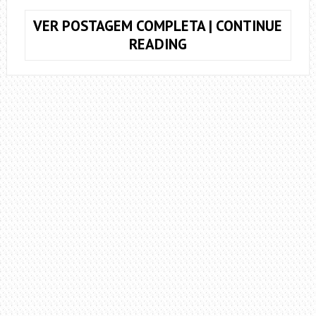
VER POSTAGEM COMPLETA | CONTINUE
COMO
READING
TOCAR
O
SOLO
DA
MÚSICA
TEMPO
PERDIDO,
DO
LEGIÃO
URBANA