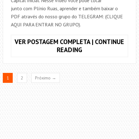
Capital Inicial. Nesse vídeo você pode tocar
junto com Plínio Ruas, aprender e também baixar o
PDF através do nosso grupo do TELEGRAM: (CLIQUE
AQUI PARA ENTRAR NO GRUPO).
VER POSTAGEM COMPLETA | CONTINUE
COMO
READING
TOCAR
O
SOLO
1
2
Próximo →
DA
MÚSICA
NÃO
OLHE
PRA
TRÁS,
CAPITAL
INICIAL