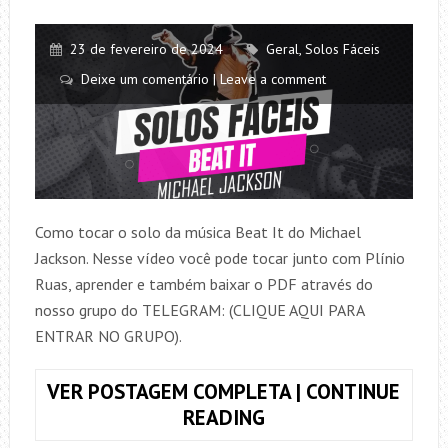
–
IMAGINE
DRAGONS
23 de fevereiro de 2024
Geral
,
Solos Fáceis
Deixe um comentário | Leave a comment
Como tocar o solo da música Beat It do Michael
Jackson. Nesse vídeo você pode tocar junto com Plínio
Ruas, aprender e também baixar o PDF através do
nosso grupo do TELEGRAM: (CLIQUE AQUI PARA
ENTRAR NO GRUPO).
VER POSTAGEM COMPLETA | CONTINUE
COMO
READING
TOCAR