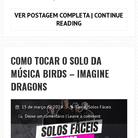
VER POSTAGEM COMPLETA | CONTINUE
COMO
READING
TOCAR
O
SOLO
DA
COMO TOCAR O SOLO DA
MÚSICA
MÚSICA BIRDS – IMAGINE
SERÁ
–
DRAGONS
LEGIÃO
URBANA
15 de março de 2024
Geral
,
Solos Fáceis
Deixe um comentário | Leave a comment