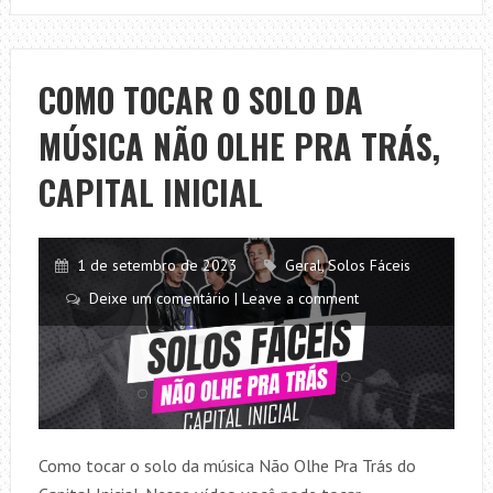
O
SOLO
DA
COMO TOCAR O SOLO DA
MÚSICA
MÚSICA NÃO OLHE PRA TRÁS,
BEAT
IT
CAPITAL INICIAL
1 de setembro de 2023
Geral
,
Solos Fáceis
Deixe um comentário | Leave a comment
Como tocar o solo da música Não Olhe Pra Trás do