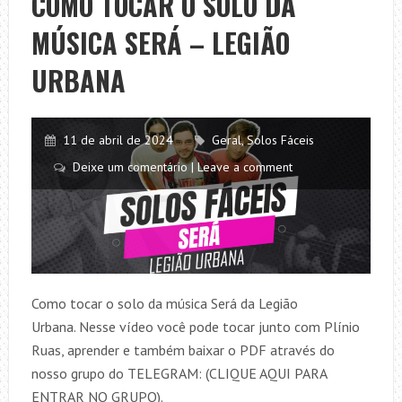
COMO TOCAR O SOLO DA
SINÔNIMOS
MÚSICA SERÁ – LEGIÃO
–
ZÉ
URBANA
RAMALHO
CH&X
11 de abril de 2024
Geral
,
Solos Fáceis
Deixe um comentário | Leave a comment
Como tocar o solo da música Será da Legião
Urbana. Nesse vídeo você pode tocar junto com Plínio
Ruas, aprender e também baixar o PDF através do
nosso grupo do TELEGRAM: (CLIQUE AQUI PARA
ENTRAR NO GRUPO).