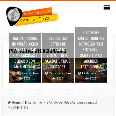
4 ACORDES
BATIDA HÍBRIDA
SEGREDO DA
FÁCEIS E BONITOS
NO VIOLÃO: COMO
BATIDA DE
NO VIOLÃO (SEM
TRANSFORMAR
REGGAE NO
PESTANA) –
POSTAGENS RELACIONADAS
SUAS MÚSICAS E
VIOLÃO – DEIXE
SUBSTITUA OS
DEIXAR O SOM
SUA BATIDA MAIS
ACORDES
MAIS MUSICAL
GOSTOSA
TRADICIONAIS
18 de setembro
15 de setembro
15 de setembro
de 2025
de 2025
de 2025
Home
/
Dica do Tio
/ BATIDA DE REGGAE com apenas 2
MOVIMENTOS