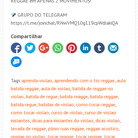
REGGAE em APENAS 2 MOVIMENTOS!
GRUPO DO TELEGRAM
https://t.me/joinchat/RNwVMQ10g119cpWdJakiQA
Compartilhar
Tags:
aprenda violao
,
aprendendo com o tio reggae
,
aula
batida reggae
,
aula de violao
,
batida de reggae no
violao
,
batida de regue
,
batida reagge
,
batida reggae
,
batida regue
,
batidas de violao
,
como tocar reggae
,
como tocar violao
,
curso de violao
,
curso de violao
iniciantes
,
dicas para iniciantes do violao
,
dicas violao
,
levada de reggae
,
plinio ruas reggae
,
reggae acustico
,
reggae no violao
,
tocar reagge
,
tocar reggae
,
tocar