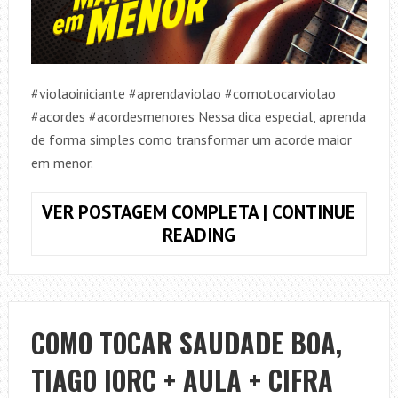
#violaoiniciante #aprendaviolao #comotocarviolao
#acordes #acordesmenores Nessa dica especial, aprenda
de forma simples como transformar um acorde maior
em menor.
VER POSTAGEM COMPLETA | CONTINUE
COMO
READING
TRANSFORMAR
UM
ACORDE
MAIOR
COMO TOCAR SAUDADE BOA,
EM
TIAGO IORC + AULA + CIFRA
MENOR