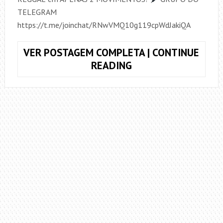
TELEGRAM
https://t.me/joinchat/RNwVMQ10g119cpWdJakiQA
VER POSTAGEM COMPLETA | CONTINUE
BATIDA
READING
DE
REGGAE
COM
APENAS
2
MOVIMENTOS