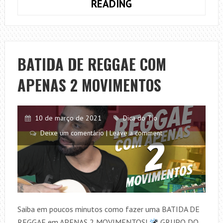
COMO
READING
TOCAR
SAUDADE
BOA,
TIAGO
BATIDA DE REGGAE COM
IORC
APENAS 2 MOVIMENTOS
+
AULA
+
CIFRA
10 de março de 2021
Dica do Tio
COMPLETA
Deixe um comentário | Leave a comment
Saiba em poucos minutos como fazer uma BATIDA DE
REGGAE em APENAS 2 MOVIMENTOS!
GRUPO DO