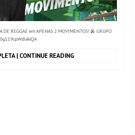
TIDA DE REGGAE em APENAS 2 MOVIMENTOS! 🎤 GRUPO
0g119cpWdJakiQA
BATIDA
LETA | CONTINUE READING
DE
REGGAE
COM
APENAS
2
MOVIMENTOS