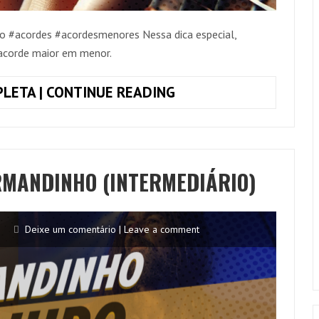
o #acordes #acordesmenores Nessa dica especial,
acorde maior em menor.
COMO
LETA | CONTINUE READING
TRANSFORMAR
UM
ACORDE
MAIOR
RMANDINHO (INTERMEDIÁRIO)
EM
MENOR
Deixe um comentário | Leave a comment