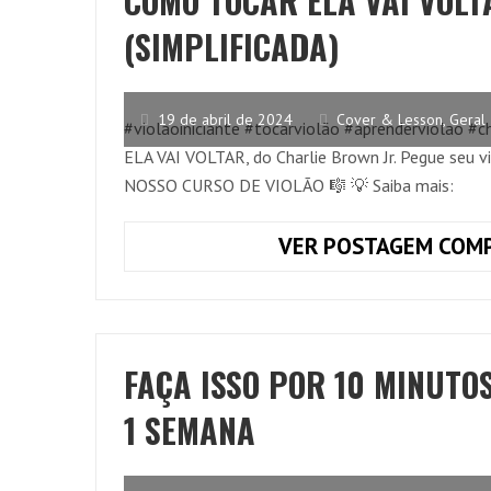
COMO TOCAR ELA VAI VOLT
(SIMPLIFICADA)
19 de abril de 2024
Cover & Lesson
,
Geral
#violaoiniciante #tocarviolão #aprenderviolao #c
ELA VAI VOLTAR, do Charlie Brown Jr. Pegue seu
NOSSO CURSO DE VIOLÃO 🎼 💡 Saiba mais:
VER POSTAGEM COMP
FAÇA ISSO POR 10 MINUTO
1 SEMANA