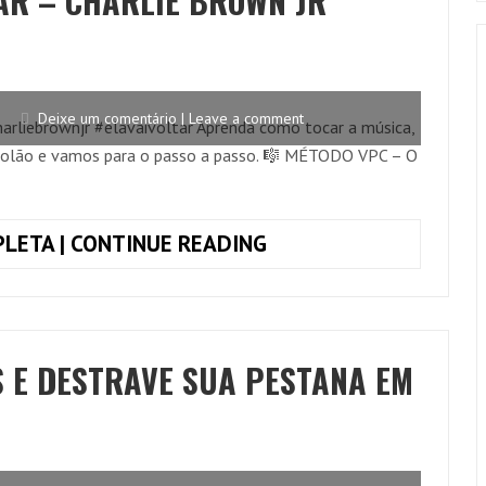
AR – CHARLIE BROWN JR
ARMANDINHO
(INTERMEDIÁRIO)
Deixe um comentário | Leave a comment
harliebrownjr #elavaivoltar Aprenda como tocar a música,
 violão e vamos para o passo a passo. 🎼 MÉTODO VPC – O
COMO
LETA | CONTINUE READING
TOCAR
ELA
VAI
VOLTAR
S E DESTRAVE SUA PESTANA EM
–
CHARLIE
BROWN
JR