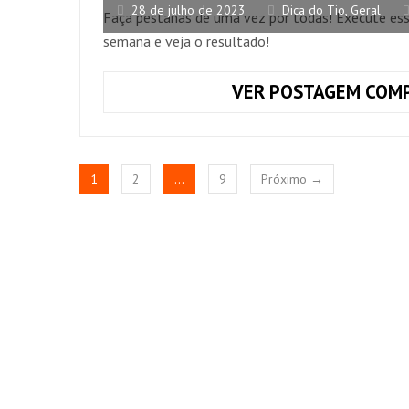
28 de julho de 2023
Dica do Tio
,
Geral
Faça pestanas de uma vez por todas! Execute ess
semana e veja o resultado!
VER POSTAGEM COMP
1
2
…
9
Próximo →