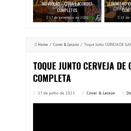
NO VIOLÃO – CIFRA E ACORDES
(LENINE) NO 
COMPLETOS
COM 
17 de setembro de 2025
15 de 
Home
/
Cover & Lesson
/ Toque Junto CERVEJA DE GARR
TOQUE JUNTO CERVEJA DE 
COMPLETA
17 de junho de 2021
Cover & Lesson
De