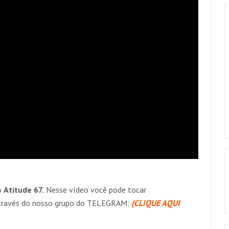
o
Atitude 67.
Nesse vídeo você pode tocar
través do nosso grupo do TELEGRAM:
(CLIQUE AQUI