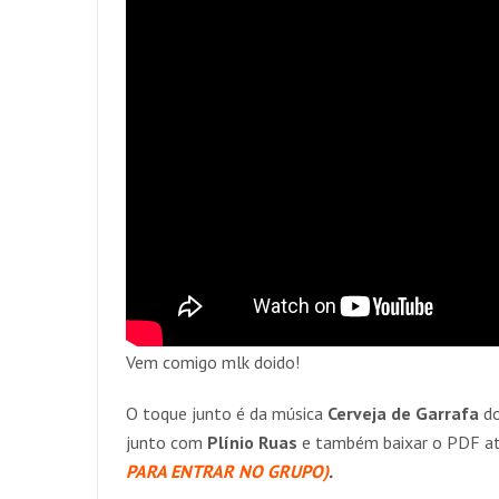
Vem comigo mlk doido!
O toque junto é da música
Cerveja de Garrafa
d
junto com
Plínio Ruas
e também baixar o PDF a
PARA ENTRAR NO GRUPO)
.