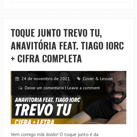
JUNTO
BILLIONAIRE,
BRUNO
MARS
TOQUE JUNTO TREVO TU,
+
ANAVITÓRIA FEAT. TIAGO IORC
CIFRA
COMPLETA
+ CIFRA COMPLETA
24 de novembro de 2021
Cover & Lesson
Deixe um comentário | Leave a comment
Vem comigo mlk doido! O toque junto é da