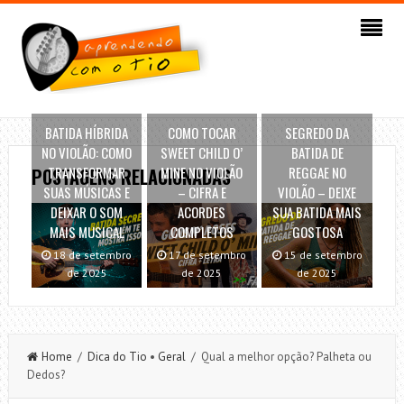
BATIDA HÍBRIDA
COMO TOCAR
SEGREDO DA
NO VIOLÃO: COMO
SWEET CHILD O’
BATIDA DE
TRANSFORMAR
MINE NO VIOLÃO
REGGAE NO
POSTAGENS RELACIONADAS
SUAS MÚSICAS E
– CIFRA E
VIOLÃO – DEIXE
DEIXAR O SOM
ACORDES
SUA BATIDA MAIS
MAIS MUSICAL
COMPLETOS
GOSTOSA
18 de setembro
17 de setembro
15 de setembro
de 2025
de 2025
de 2025
Home
/
Dica do Tio
•
Geral
/ Qual a melhor opção? Palheta ou
Dedos?