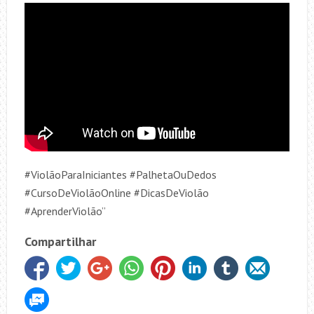
#ViolãoParaIniciantes #PalhetaOuDedos
#CursoDeViolãoOnline #DicasDeViolão
#AprenderViolão”
Compartilhar