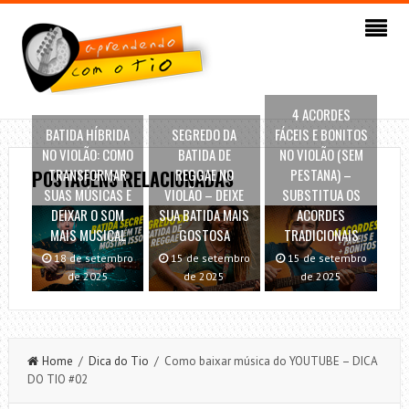
4 ACORDES
BATIDA HÍBRIDA
SEGREDO DA
FÁCEIS E BONITOS
NO VIOLÃO: COMO
BATIDA DE
NO VIOLÃO (SEM
TRANSFORMAR
REGGAE NO
PESTANA) –
POSTAGENS RELACIONADAS
SUAS MÚSICAS E
VIOLÃO – DEIXE
SUBSTITUA OS
DEIXAR O SOM
SUA BATIDA MAIS
ACORDES
MAIS MUSICAL
GOSTOSA
TRADICIONAIS
18 de setembro
15 de setembro
15 de setembro
de 2025
de 2025
de 2025
Home
/
Dica do Tio
/ Como baixar música do YOUTUBE – DICA
DO TIO #02