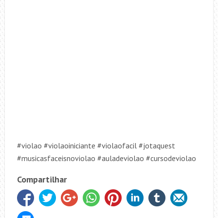
#violao #violaoiniciante #violaofacil #jotaquest
#musicasfaceisnoviolao #auladeviolao #cursodeviolao
Compartilhar