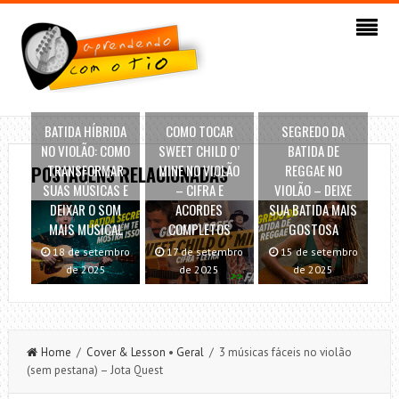
BATIDA HÍBRIDA
COMO TOCAR
SEGREDO DA
NO VIOLÃO: COMO
SWEET CHILD O’
BATIDA DE
TRANSFORMAR
MINE NO VIOLÃO
REGGAE NO
POSTAGENS RELACIONADAS
SUAS MÚSICAS E
– CIFRA E
VIOLÃO – DEIXE
DEIXAR O SOM
ACORDES
SUA BATIDA MAIS
MAIS MUSICAL
COMPLETOS
GOSTOSA
18 de setembro
17 de setembro
15 de setembro
de 2025
de 2025
de 2025
Home
/
Cover & Lesson
•
Geral
/ 3 músicas fáceis no violão
(sem pestana) – Jota Quest