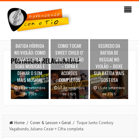
BATIDA HÍBRIDA
COMO TOCAR
SEGREDO DA
NO VIOLÃO: COMO
SWEET CHILD O’
BATIDA DE
TRANSFORMAR
MINE NO VIOLÃO
REGGAE NO
POSTAGENS RELACIONADAS
SUAS MÚSICAS E
– CIFRA E
VIOLÃO – DEIXE
DEIXAR O SOM
ACORDES
SUA BATIDA MAIS
MAIS MUSICAL
COMPLETOS
GOSTOSA
18 de setembro
17 de setembro
15 de setembro
de 2025
de 2025
de 2025
Home
/
Cover & Lesson
•
Geral
/ Toque Junto Cowboy
Vagabundo, Juliano Cezar + Cifra completa