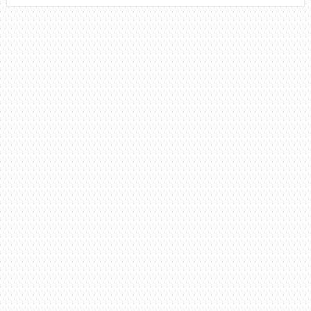
RAZÕES
E
EMOÇÕES,
NX
ZERO
(SIMPLIFICADA)
+
CIFRA
COMPLETA