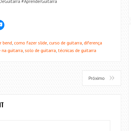
eGuitarra #AprenderGuitarra​
r bend
,
como fazer slide
,
curso de guitarra​
,
diferença
e na guitarra
,
solo de guitarra
,
técnicas de guitarra
Próximo
NT