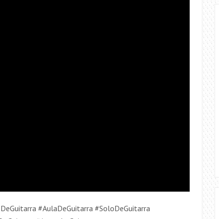
asDeGuitarra #AulaDeGuitarra #SoloDeGuitarra