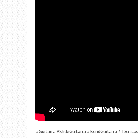
​ #Guitarra #SlideGuitarra #BendGuitarra #Técnic