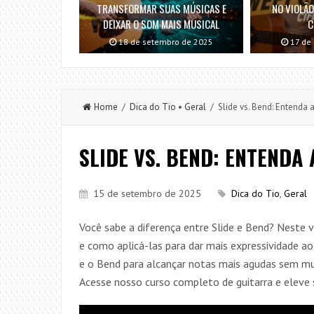
TRANSFORMAR SUAS MÚSICAS E
NO VIOLÃO
DEIXAR O SOM MAIS MUSICAL
C
18 de setembro de 2025
17 de
Home
/
Dica do Tio
•
Geral
/ Slide vs. Bend: Entenda 
SLIDE VS. BEND: ENTENDA 
15 de setembro de 2025
Dica do Tio
,
Geral
Você sabe a diferença entre Slide e Bend? Neste 
e como aplicá-las para dar mais expressividade ao 
e o Bend para alcançar notas mais agudas sem mu
Acesse nosso curso completo de guitarra e eleve 