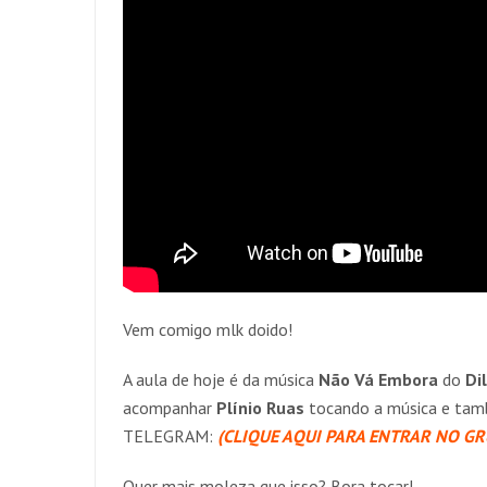
Vem comigo mlk doido!
A aula de hoje é da música
Não Vá Embora
do
Di
acompanhar
Plínio Ruas
tocando a música e tam
TELEGRAM:
(CLIQUE AQUI PARA ENTRAR NO GR
Quer mais moleza que isso? Bora tocar!