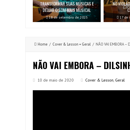
TRANSFORMAR SUAS MÚSICAS E
NO VIOLÃO
DEIXAR O SOM MAIS MUSICAL
C
18 de setembro de 2025
17 de 
Home
/
Cover & Lesson
•
Geral
/ NÃO VAI EMBORA – D
NÃO VAI EMBORA – DILSIN
10 de maio de 2020
Cover & Lesson
,
Geral