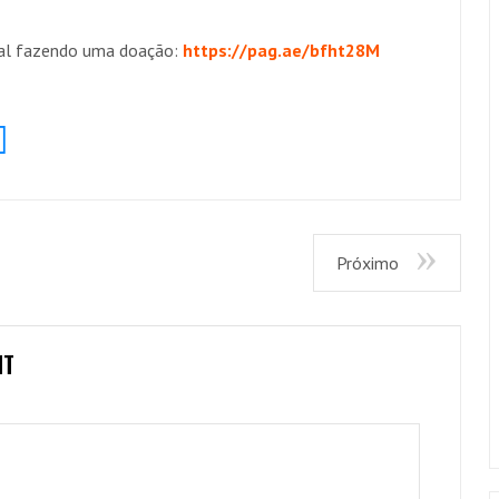
anal fazendo uma doação:
https://pag.ae/bfht28M
Próximo
NT