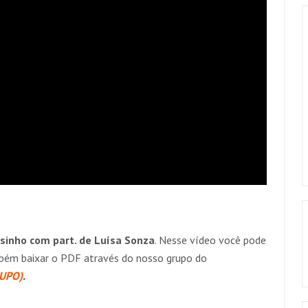
lsinho com part. de Luísa Sonza
. Nesse vídeo você pode
bém baixar o PDF através do nosso grupo do
UPO)
.