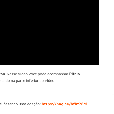
ron
. Nesse vídeo você pode acompanhar
Plínio
ando na parte inferior do vídeo.
anal fazendo uma doação:
https://pag.ae/bfht28M