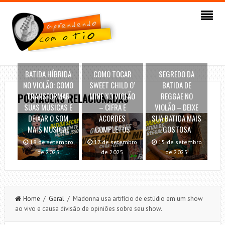
BATIDA HÍBRIDA
COMO TOCAR
SEGREDO DA
NO VIOLÃO: COMO
SWEET CHILD O’
BATIDA DE
TRANSFORMAR
MINE NO VIOLÃO
REGGAE NO
POSTAGENS RELACIONADAS
SUAS MÚSICAS E
– CIFRA E
VIOLÃO – DEIXE
DEIXAR O SOM
ACORDES
SUA BATIDA MAIS
MAIS MUSICAL
COMPLETOS
GOSTOSA
18 de setembro
17 de setembro
15 de setembro
de 2025
de 2025
de 2025
Home
/
Geral
/ Madonna usa artifício de estúdio em um show
ao vivo e causa divisão de opiniões sobre seu show.