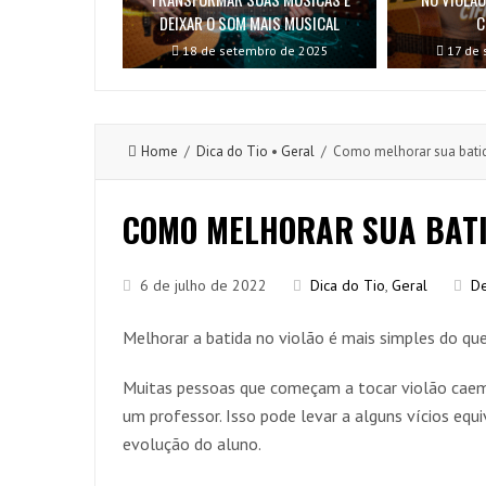
DEIXAR O SOM MAIS MUSICAL
C
18 de setembro de 2025
17 de 
Home
/
Dica do Tio
•
Geral
/ Como melhorar sua batid
COMO MELHORAR SUA BATI
6 de julho de 2022
Dica do Tio
,
Geral
De
Melhorar a batida no violão é mais simples do qu
Muitas pessoas que começam a tocar violão caem 
um professor. Isso pode levar a alguns vícios equ
evolução do aluno.