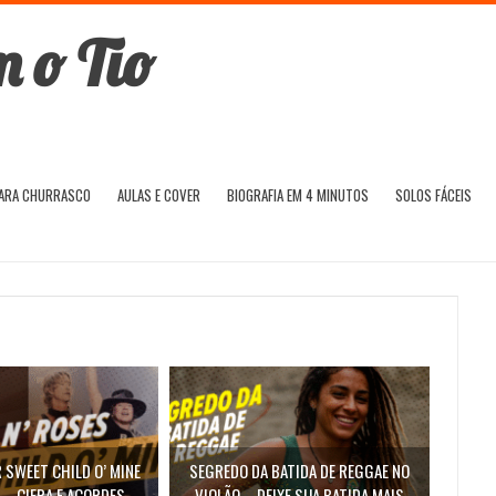
PARA CHURRASCO
AULAS E COVER
BIOGRAFIA EM 4 MINUTOS
SOLOS FÁCEIS
SWEET CHILD O’ MINE
SEGREDO DA BATIDA DE REGGAE NO
 – CIFRA E ACORDES
VIOLÃO – DEIXE SUA BATIDA MAIS