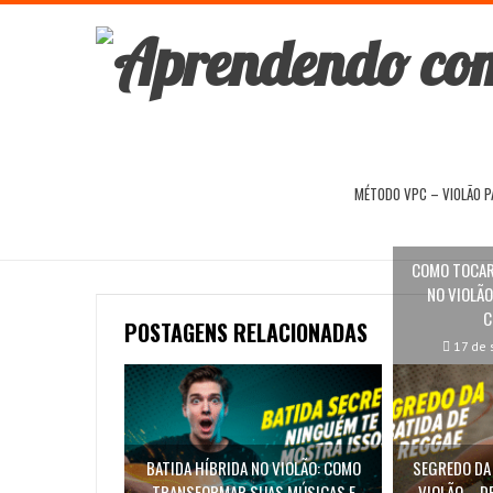
MÉTODO VPC – VIOLÃO 
COMO TOCAR 
NO VIOLÃO
C
POSTAGENS RELACIONADAS
17 de 
BATIDA HÍBRIDA NO VIOLÃO: COMO
SEGREDO DA 
TRANSFORMAR SUAS MÚSICAS E
VIOLÃO – D