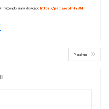
anal fazendo uma doação:
https://pag.ae/bfht28M
Próximo
NT