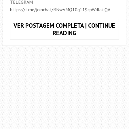
TELEGRAM
https://t.me/joinchat/RNwVMQ10g119cpWdJakiQA
VER POSTAGEM COMPLETA | CONTINUE
COMO
READING
USAR
O
CAPOTRASTE
E
PARA
QUE
ELE
SERVE?