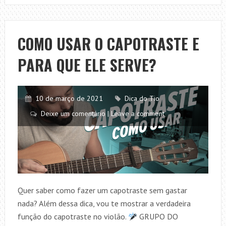
FÁCEIS
E
BONITOS
COMO USAR O CAPOTRASTE E
NO
PARA QUE ELE SERVE?
VIOLÃO
(SEM
PESTANA)
–
10 de março de 2021
Dica do Tio
SUBSTITUA
Deixe um comentário | Leave a comment
OS
ACORDES
TRADICIONAIS
Quer saber como fazer um capotraste sem gastar
nada? Além dessa dica, vou te mostrar a verdadeira
função do capotraste no violão.
GRUPO DO