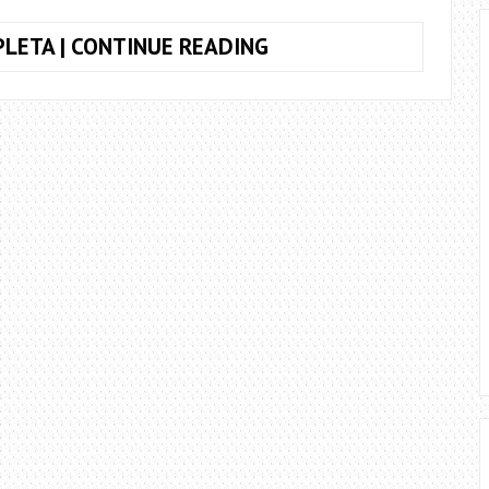
COMO
LETA | CONTINUE READING
TOCAR
O
SOLO
DA
MÚSICA
NÃO
OLHE
PRA
TRÁS,
CAPITAL
INICIAL