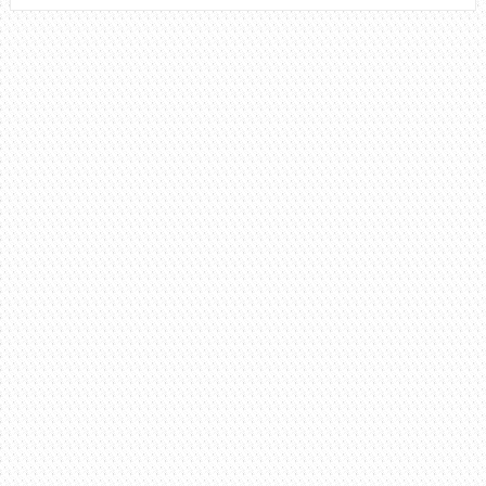
VIDA
CIGANA,
JOÃO
PEDRO
E
CRISTIANO
+
CIFRA
COMPLETA
(SIMPLIFICADA)