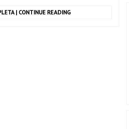
COMO
LETA | CONTINUE READING
TOCAR
O
SOLO
DA
MÚSICA
VAMOS
FUGIR,
DA
VERSÃO
DO
SKANK