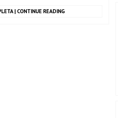
COMO
LETA | CONTINUE READING
TOCAR
O
SOLO
DA
MÚSICA
SATISFACTION,
DO
THE
ROLLING
STONES