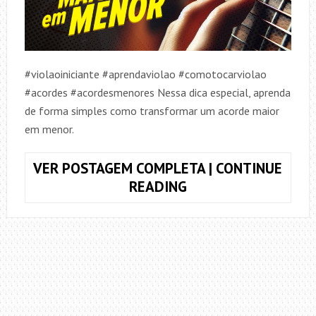
#violaoiniciante #aprendaviolao #comotocarviolao
#acordes #acordesmenores Nessa dica especial, aprenda
de forma simples como transformar um acorde maior
em menor.
VER POSTAGEM COMPLETA | CONTINUE
COMO
READING
TRANSFORMAR
UM
ACORDE
MAIOR
EM
MENOR