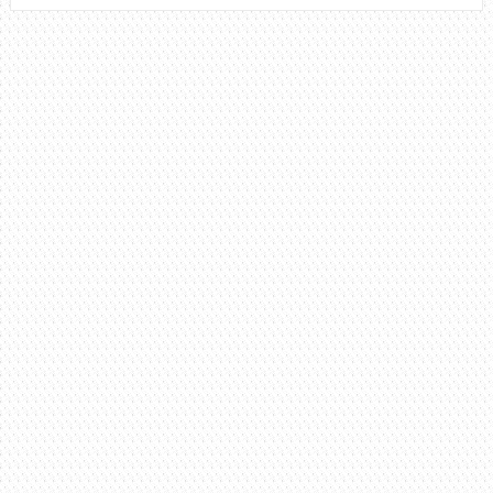
O
TEMPO
NÃO
PARA
(BARÃO
VERMELHO)
NO
VIOLÃO
–
TUTORIAL
COMPLETO
PASSO
A
PASSO