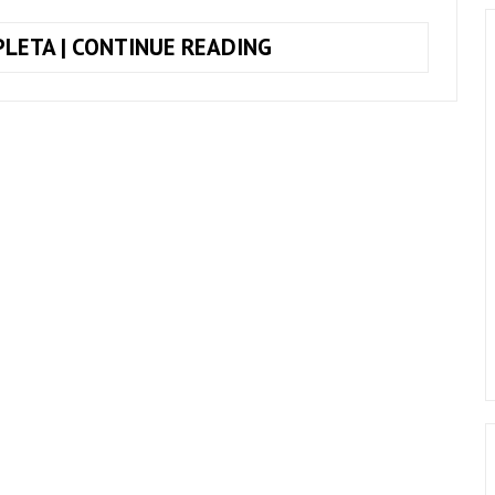
TOQUE
LETA | CONTINUE READING
JUNTO
THINKING
OUT
LOUD,
ED
SHEERAN!
+
CIFRA
COMPLETA
(SIMPLIFICADA)