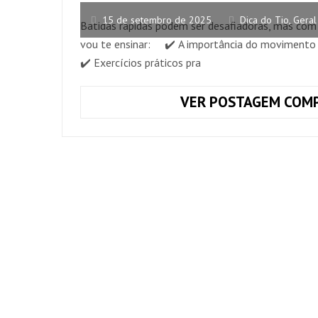
15 de setembro de 2025
Dica do Tio
,
Geral
Batidas rápidas podem ser desafiadoras, mas com 
vou te ensinar: ⠀ ✔️ A importância do movimento 
✔️ Exercícios práticos pra
VER POSTAGEM COMP