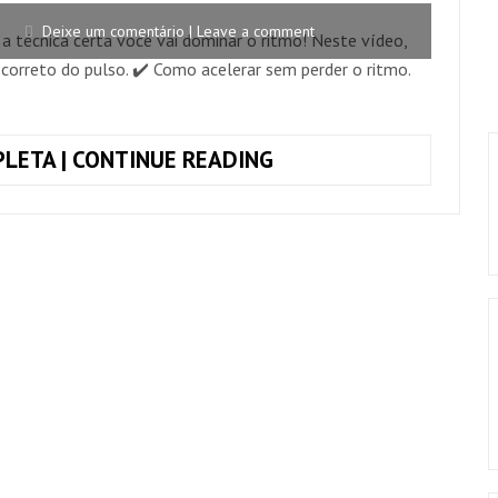
Deixe um comentário | Leave a comment
a técnica certa você vai dominar o ritmo! Neste vídeo,
correto do pulso. ✔️ Como acelerar sem perder o ritmo.
COMO
LETA | CONTINUE READING
TOCAR
VIOLÃO
RÁPIDO
SEM
SE
PERDER
NO
RITMO
–
DICA
ESSENCIAL