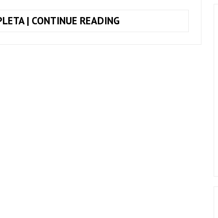
TOQUE
LETA | CONTINUE READING
JUNTO
STUCK
IN
A
MOMENT
YOU
CAN’T
GET
OUT
OF,
U2
(SIMPLIFICADA)
+
CIFRA
COMPLETA