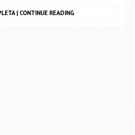
COMO
LETA | CONTINUE READING
TOCAR
O
SOLO
DA
MÚSICA
PRETTY
WOMAN,
DO
ROY
ORBISON