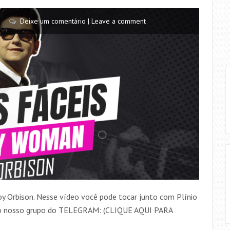
Deixe um comentário | Leave a comment
 Orbison. Nesse vídeo você pode tocar junto com Plínio
 do nosso grupo do TELEGRAM: (CLIQUE AQUI PARA