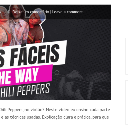
s
Deixe um comentário | Leave a comment
hili Peppers, no violão? Neste vídeo eu ensino cada parte
 e as técnicas usadas. Explicação clara e prática, para que