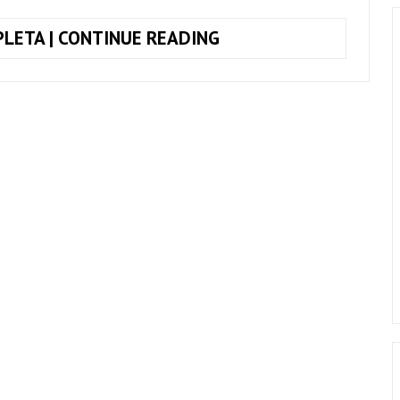
COMO
LETA | CONTINUE READING
TOCAR
O
SOLO
DE
BY
THE
WAY
(RED
HOT
CHILI
PEPPERS)
NO
VIOLÃO
–
TUTORIAL