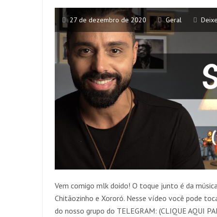
27 de dezembro de 2020
Geral
Deix
Vem comigo mlk doido! O toque junto é da músic
Chitãozinho e Xororó. Nesse vídeo você pode toc
do nosso grupo do TELEGRAM: (CLIQUE AQUI P