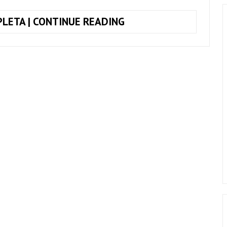
COMO
LETA | CONTINUE READING
TOCAR,
SINÔNIMOS,
ZÉ
RAMALHO
E
CHITÃOZINHO
E
XORORÓ
+
CIFRA
COMPLETA