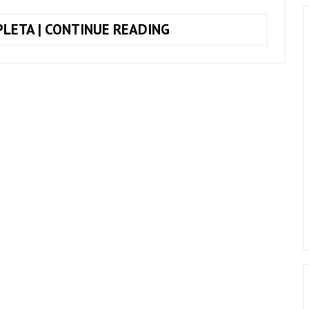
COMO
LETA | CONTINUE READING
TOCAR
SIMPLES
ASSIM
(LENINE)
NO
VIOLÃO
–
PASSO
A
PASSO
COM
BATIDA
E
CIFRA