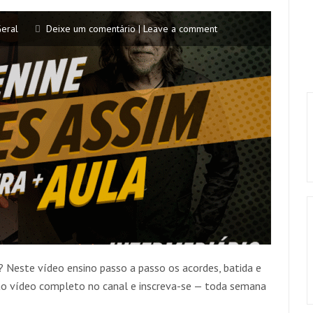
eral
Deixe um comentário | Leave a comment
? Neste vídeo ensino passo a passo os acordes, batida e
ao vídeo completo no canal e inscreva-se — toda semana