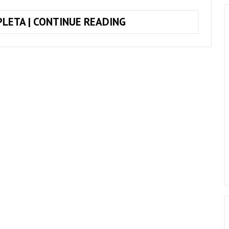
TOQUE
LETA | CONTINUE READING
JUNTO
RUDE,
MAGIC!
+
CIFRA
COMPLETA
(SIMPLIFICADA)