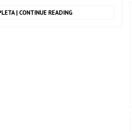
TOQUE
LETA | CONTINUE READING
JUNTO
PROIBIDA
PRA
MIM,
CHARLIE
BROWN
JR
E
ZECA
BALEIRO
+
CIFRA
COMPLETA
(SIMPLIFICADA)