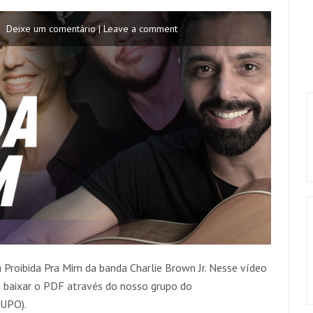
Deixe um comentário | Leave a comment
Proibida Pra Mim da banda Charlie Brown Jr. Nesse vídeo
 baixar o PDF através do nosso grupo do
UPO).