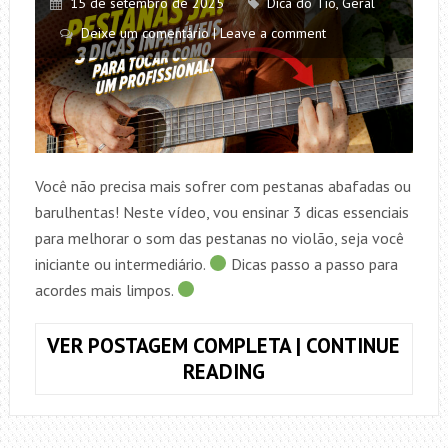
15 de setembro de 2025
Dica do Tio
,
Geral
Deixe um comentário | Leave a comment
Você não precisa mais sofrer com pestanas abafadas ou
barulhentas! Neste vídeo, vou ensinar 3 dicas essenciais
para melhorar o som das pestanas no violão, seja você
iniciante ou intermediário.
Dicas passo a passo para
acordes mais limpos.
VER POSTAGEM COMPLETA | CONTINUE
TOCANDO
READING
PESTANAS
COMO