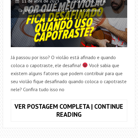
11 de abril de 2023
Dica do Tio
,
Geral
Deixe um comentário | Leave a comment
Já passou por isso? O violão está afinado e quando
coloca o capotraste, ele desafina!
Você sabia que
existem alguns fatores que podem contribuir para que
seu violão fique desafinado quando coloca o capotraste
nele? Confira tudo isso no
VER POSTAGEM COMPLETA | CONTINUE
POR
READING
QUE
MEU