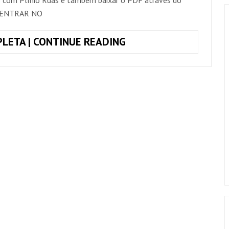
A ENTRAR NO
TOQUE
LETA | CONTINUE READING
JUNTO
NÃO
ME
CONTE
SEUS
PROBLEMAS,
SAULO
E
IVETE
SANGALO
(SIMPLIFICADA)
+
CIFRA
COMPLETA