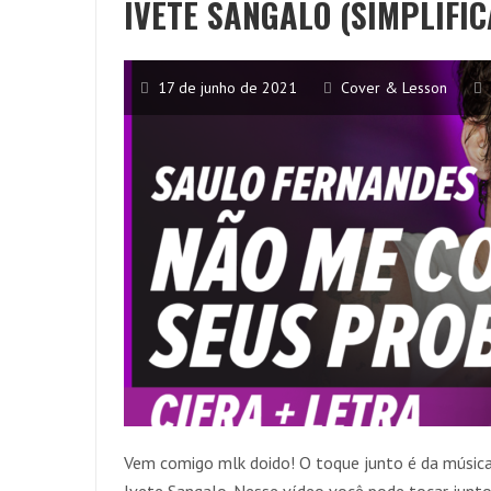
IVETE SANGALO (SIMPLIFI
17 de junho de 2021
Cover & Lesson
Vem comigo mlk doido! O toque junto é da músic
Ivete Sangalo. Nesse vídeo você pode tocar junt