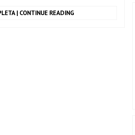
TOQUE
LETA | CONTINUE READING
JUNTO
MY
SACRIFICE,
CREED
(SIMPLIFICADA)
+
CIFRA
COMPLETA