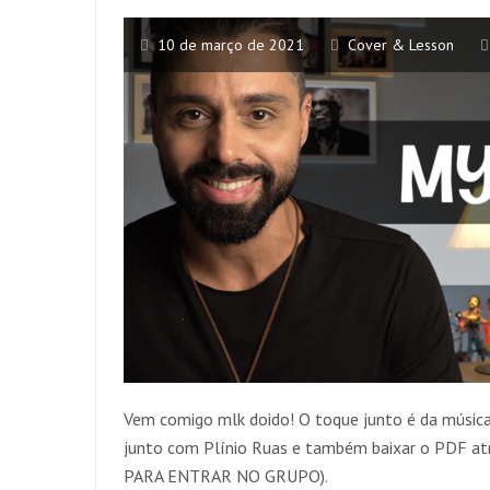
10 de março de 2021
Cover & Lesson
Vem comigo mlk doido! O toque junto é da música
junto com Plínio Ruas e também baixar o PDF a
PARA ENTRAR NO GRUPO).